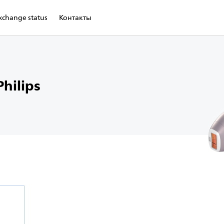
xchange status
Контакты
hilips