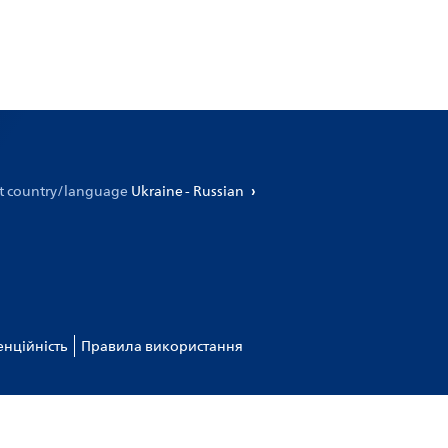
ct country/language
Ukraine - Russian
нційність
Правила використання